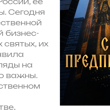
оссии, ее
ы. Сегодня
ественной
 бизнес-
 святых, их
авила
гляды на
о важны.
ственном
тве,