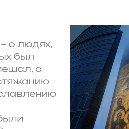
– о людях,
ых был
мешал, а
 стяжанию
ославлению
 были