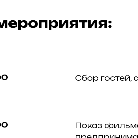
мероприятия:
00
Cбор гостей,
00
Показ фильм
предпринима