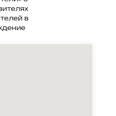
вителях
телей в
ждение