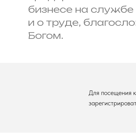
бизнесе на служб
и о труде, благосл
Богом.
Для посещения 
зарегистрироват