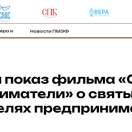
ера и
Новости ПМЭФ
 показ фильма «
иматели» о свят
елях предприним