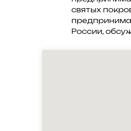
святых покро
предпринима
России, обсу