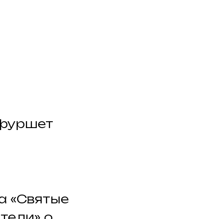
 фуршет
а «Святые
тели» о