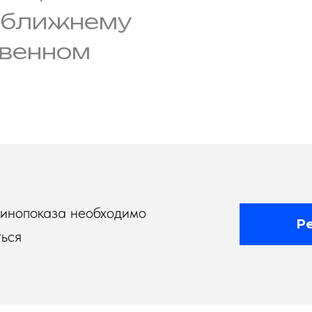
е ближнему
овенном
кинопоказа необходимо
Р
ься