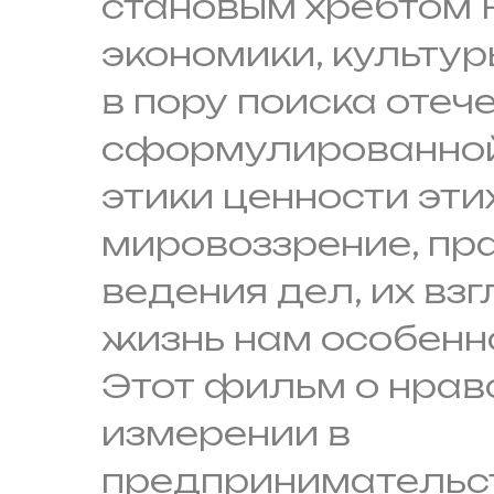
становым хребтом Р
экономики, культур
в пору поиска отеч
сформулированной
этики ценности этих
мировоззрение, пр
ведения дел, их вз
жизнь нам особенн
Этот фильм о нрав
измерении в
предпринимательс