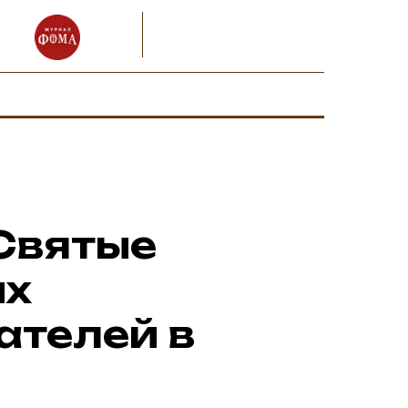
Реги
Святые
ых
ателей в